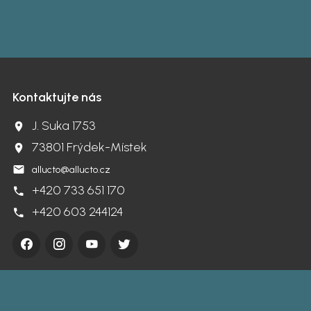
Kontaktujte nás
J. Suka 1753
73801 Frýdek-Místek
allucto@allucto.cz
+420 733 651 170
+420 603 244124
.
.
.
.
tránky zdarma
od
BANAN.CZ
|
Ostravski Tvorba webových stránek
|
Přihlásit se
|
výmě