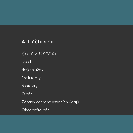
ALL účto s.r.o.
Ičo : 62302965
Úvod
Naše služby
Pro klienty
Kontakty
O nás
Zásady ochrany osobních údajů
Ohodnoťte nás
Webové s